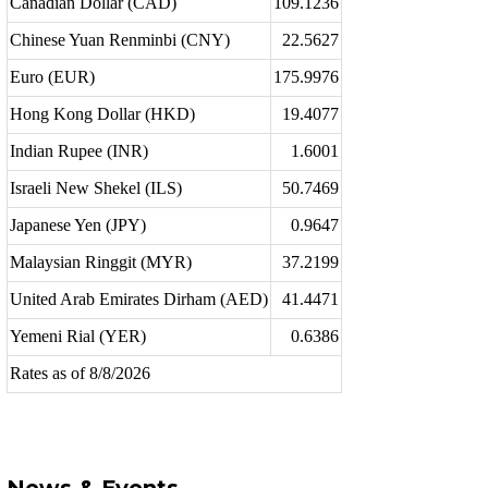
Canadian Dollar (CAD)
109.1236
Chinese Yuan Renminbi (CNY)
22.5627
Euro (EUR)
175.9976
Hong Kong Dollar (HKD)
19.4077
Indian Rupee (INR)
1.6001
Israeli New Shekel (ILS)
50.7469
Japanese Yen (JPY)
0.9647
Malaysian Ringgit (MYR)
37.2199
United Arab Emirates Dirham (AED)
41.4471
Yemeni Rial (YER)
0.6386
Rates as of 8/8/2026
Source:
www.exchange-rates.org
News & Events