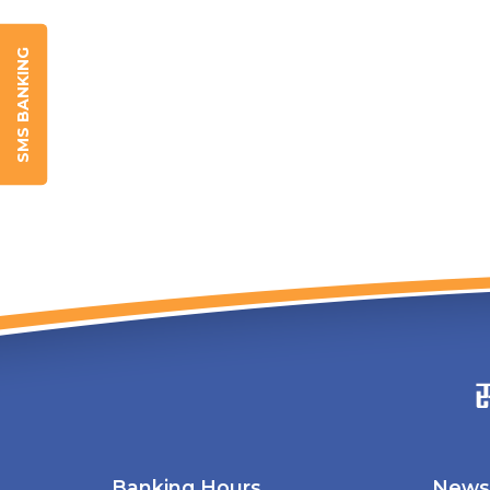
SMS BANKING
Banking Hours
News 