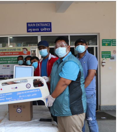
समाचार
ता सम्पन
जाजरकोट भुकम्पपिडितलाई सहयोग