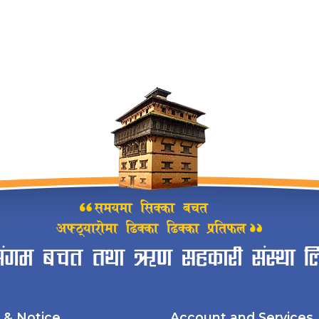
& Notice
Account and Services