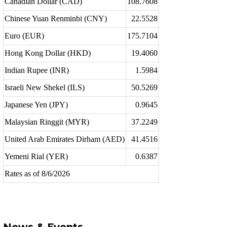
Canadian Dollar (CAD)
108.7608
Chinese Yuan Renminbi (CNY)
22.5528
Euro (EUR)
175.7104
Hong Kong Dollar (HKD)
19.4060
Indian Rupee (INR)
1.5984
Israeli New Shekel (ILS)
50.5269
Japanese Yen (JPY)
0.9645
Malaysian Ringgit (MYR)
37.2249
United Arab Emirates Dirham (AED)
41.4516
Yemeni Rial (YER)
0.6387
Rates as of 8/6/2026
Source:
www.exchange-rates.org
News & Events